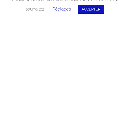
souhaitez.
Réglages
ACCEPTER
Pour vous proposer un
service sur-mesure,
Electro Tableaux déploie
ses performances dans les
domaines suivants :
1